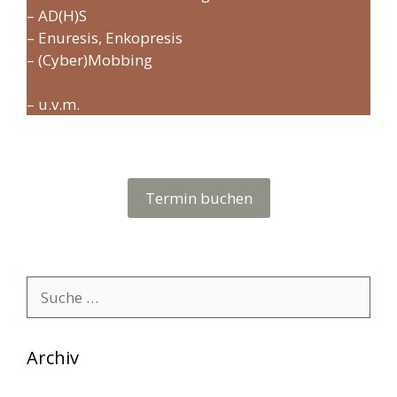
– AD(H)S
– Enuresis, Enkopresis
– (Cyber)Mobbing
– u.v.m.
Termin buchen
Suche
nach:
Archiv